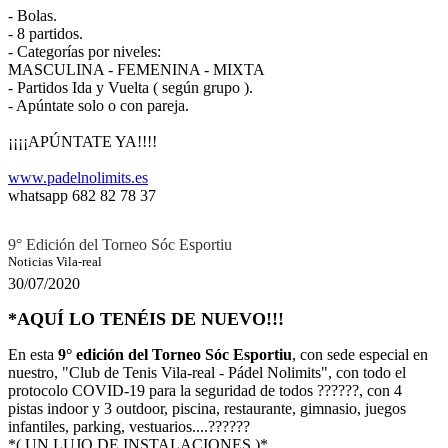
- Bolas.
- 8 partidos.
- Categorías por niveles:
MASCULINA - FEMENINA - MIXTA
- Partidos Ida y Vuelta ( según grupo ).
- Apúntate solo o con pareja.
¡¡¡¡APÚNTATE YA!!!!
www.padelnolimits.es
whatsapp 682 82 78 37
9° Edición del Torneo Sóc Esportiu
Noticias Vila-real
30/07/2020
*AQUÍ LO TENÉIS DE NUEVO!!!
En esta
9° edición del Torneo Sóc Esportiu
, con sede especial en
nuestro, "Club de Tenis Vila-real - Pádel Nolimits", con todo el
protocolo COVID-19 para la seguridad de todos ??????, con 4
pistas indoor y 3 outdoor, piscina, restaurante, gimnasio, juegos
infantiles, parking, vestuarios....??????
*( UN LUJO DE INSTALACIONES )*